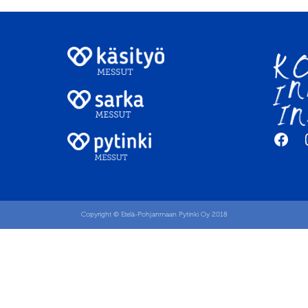
Fac
Copyright © Etelä-Pohjanmaan Pytinki Oy 2018