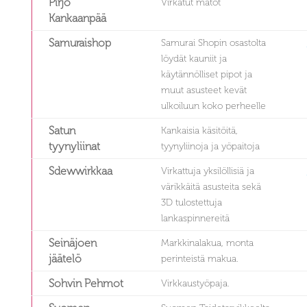
Pirjo
Virkatut matot
Kankaanpää
Samuraishop
Samurai Shopin osastolta
löydät kauniit ja
käytännölliset pipot ja
muut asusteet kevät
ulkoiluun koko perheelle
Satun
Kankaisia käsitöitä,
tyynyliinat
tyynyliinoja ja yöpaitoja
Sdewwirkkaa
Virkattuja yksilöllisiä ja
värikkäitä asusteita sekä
3D tulostettuja
lankaspinnereitä
Seinäjoen
Markkinalakua, monta
jäätelö
perinteistä makua.
Sohvin Pehmot
Virkkaustyöpaja.