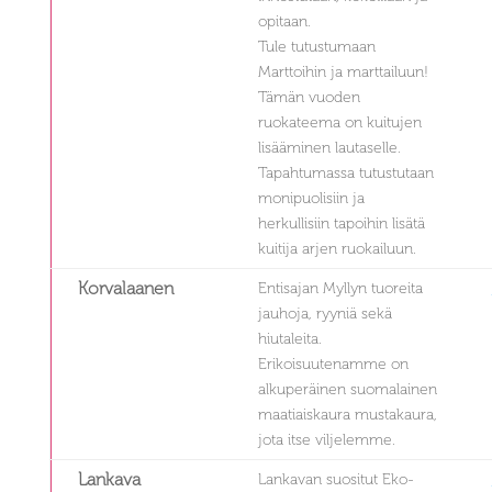
opitaan.
Tule tutustumaan
Marttoihin ja marttailuun!
Tämän vuoden
ruokateema on kuitujen
lisääminen lautaselle.
Tapahtumassa tutustutaan
monipuolisiin ja
herkullisiin tapoihin lisätä
kuitija arjen ruokailuun.
Korvalaanen
Entisajan Myllyn tuoreita
jauhoja, ryyniä sekä
hiutaleita.
Erikoisuutenamme on
alkuperäinen suomalainen
maatiaiskaura mustakaura,
jota itse viljelemme.
Lankava
Lankavan suositut Eko-