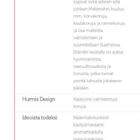
sopivat sekä arkeen että
juhlaan.Mallistoihin kuuluu
mm. korvakoruja,
kaulakoruja ja rannekoruja
ja osa malleista
valmistetaan ja
suunnitellaan Suomessa.
Brändin taustalla on ajatus
hyvinvoinnista,
vastuullisuudesta ja
koruista, jotka tuovat
pientä luksusta jokaiseen
päivään.
Hurmis Design
Käsityönä valmistettuja
koruja
Ideoista todeksi
Kädentaitotuotteet
käsityömestarin
ammattitaidolla
hapsutunikoista