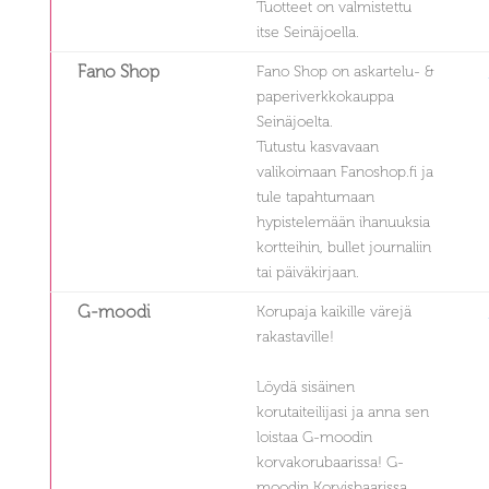
Tuotteet on valmistettu
itse Seinäjoella.
Fano Shop
Fano Shop on askartelu- &
paperiverkkokauppa
Seinäjoelta.
Tutustu kasvavaan
valikoimaan Fanoshop.fi ja
tule tapahtumaan
hypistelemään ihanuuksia
kortteihin, bullet journaliin
tai päiväkirjaan.
G-moodi
Korupaja kaikille värejä
rakastaville!
Löydä sisäinen
korutaiteilijasi ja anna sen
loistaa G-moodin
korvakorubaarissa! G-
moodin Korvisbaarissa