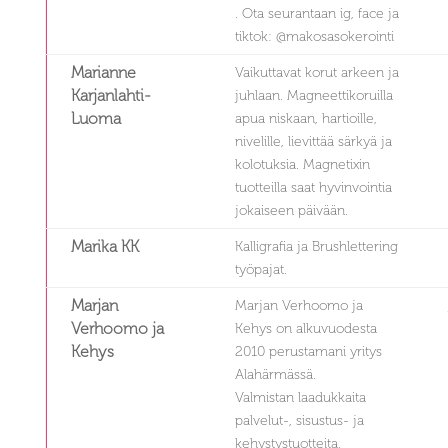
. Ota seurantaan ig, face ja
tiktok: @makosasokerointi
Marianne
Vaikuttavat korut arkeen ja
Karjanlahti-
juhlaan. Magneettikoruilla
Luoma
apua niskaan, hartioille,
nivelille, lievittää särkyä ja
kolotuksia. Magnetixin
tuotteilla saat hyvinvointia
jokaiseen päivään.
Marika KK
Kalligrafia ja Brushlettering
työpajat.
Marjan
Marjan Verhoomo ja
Verhoomo ja
Kehys on alkuvuodesta
Kehys
2010 perustamani yritys
Alahärmässä.
Valmistan laadukkaita
palvelut-, sisustus- ja
kehystystuotteita.