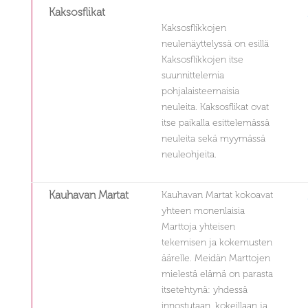
Kaksosflikat
Kaksosflikkojen
neulenäyttelyssä on esillä
Kaksosflikkojen itse
suunnittelemia
pohjalaisteemaisia
neuleita. Kaksosflikat ovat
itse paikalla esittelemässä
neuleita sekä myymässä
neuleohjeita.
Kauhavan Martat
Kauhavan Martat kokoavat
yhteen monenlaisia
Marttoja yhteisen
tekemisen ja kokemusten
äärelle. Meidän Marttojen
mielestä elämä on parasta
itsetehtynä: yhdessä
innostutaan, kokeillaan ja