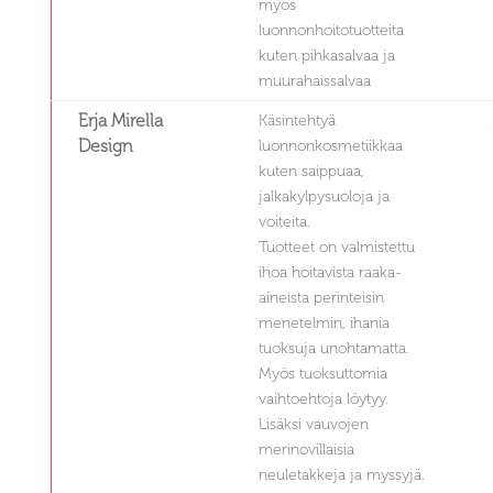
myös
luonnonhoitotuotteita
kuten pihkasalvaa ja
muurahaissalvaa
Erja Mirella
Käsintehtyä
Design
luonnonkosmetiikkaa
kuten saippuaa,
jalkakylpysuoloja ja
voiteita.
Tuotteet on valmistettu
ihoa hoitavista raaka-
aineista perinteisin
menetelmin, ihania
tuoksuja unohtamatta.
Myös tuoksuttomia
vaihtoehtoja löytyy.
Lisäksi vauvojen
merinovillaisia
neuletakkeja ja myssyjä.