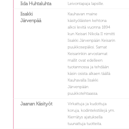
Iida Huhtaluhta
Leivontapaja lapsille.
Iisakki
Kauhavan maine
Järvenpää
käsityöläisten kehtona
alkoi levitä vuonna 1894
kun Keisari Nikola II nimitti
Iisakki Järvenpään Keisarin
puukkosepäksi. Samat
Keisarinkin arvostamat
mallit ovat edelleen
tuotannossa ja tehdään
käsin osista alkaen täällä
Kauhavalla Iisakki
Järvenpään
puukkotehtaassa.
Jaanan Käsityöt
Virkattuja ja kudottuja
koruja, kodintekstiilejä ym.
Kierrätys ajatuksella
tuunattuja tuotteita.