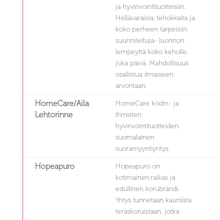
ja hyvinvointituotteisiin.
Hellävaraisia, tehokkaita ja
koko perheen tarpeisiin
suunniteltuja- luonnon
lempeyttä koko keholle,
joka päivä. Mahdollisuus
osallistua ilmaiseen
arvontaan.
HomeCare/Aila
HomeCare kodin- ja
Lehtorinne
ihmisten
hyvinvointituotteiden
suomalainen
suoramyyntiyritys.
Hopeapuro
Hopeapuro on
kotimainen,raikas ja
edullinen korubrändi.
Yritys tunnetaan kauniista
teräskoruistaan, jotka