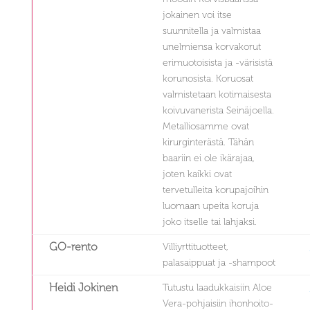
jokainen voi itse
suunnitella ja valmistaa
unelmiensa korvakorut
erimuotoisista ja -värisistä
korunosista. Koruosat
valmistetaan kotimaisesta
koivuvanerista Seinäjoella.
Metalliosamme ovat
kirurginterästä. Tähän
baariin ei ole ikärajaa,
joten kaikki ovat
tervetulleita korupajoihin
luomaan upeita koruja
joko itselle tai lahjaksi.
GO-rento
Villiyrttituotteet,
palasaippuat ja -shampoot
Heidi Jokinen
Tutustu laadukkaisiin Aloe
Vera-pohjaisiin ihonhoito-