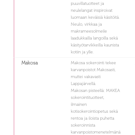
puuvillatuotteet ja
neulelangat inspiroivat
luomaan keväisiä käsitöitä.
Neulo, virkkaa ja
makrameesolmeile
laadukkailla langoilla sekä
käsityötarvikkeilla kaunista
kotiin ja ylle.
Makosa
Makosa sokerointi tekee
karvanpoistot Makosasti,
muttei vakavasti
Lappajärvellä.
Makosan pisteellä: MAKEA
sokerointituotteet,
ilmainen
kotisokerointiopetus sekä
rentoa ja iloista puhetta
sokeroinnista
karvanpoistomenetelmänä