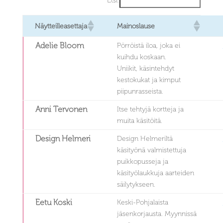
Etsi:
Näytteilleasettaja
Mainoslause
Adelie Bloom
Pörröistä iloa, joka ei
kuihdu koskaan.
Uniikit, käsintehdyt
kestokukat ja kimput
piipunrasseista.
Anni Tervonen
Itse tehtyjä kortteja ja
muita käsitöitä.
Design Helmeri
Design Helmeriltä
käsityönä valmistettuja
puikkopusseja ja
käsityölaukkuja aarteiden
säilytykseen.
Eetu Koski
Keski-Pohjalaista
jäsenkorjausta. Myynnissä