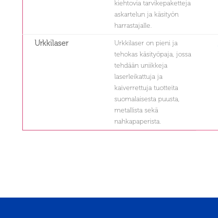
kiehtovia tarvikepaketteja
askartelun ja käsityön
harrastajalle.
Urkkilaser
Urkkilaser on pieni ja
tehokas käsityöpaja, jossa
tehdään uniikkeja
laserleikattuja ja
kaiverrettuja tuotteita
suomalaisesta puusta,
metallista sekä
nahkapaperista.