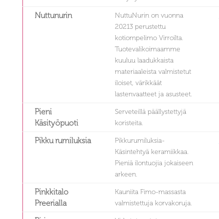
Nuttunurin
NuttuNurin on vuonna
20213 perustettu
kotiompelimo Virroilta.
Tuotevalikoimaamme
kuuluu laadukkaista
materiaaleista valmistetut
iloiset, värikkäät
lastenvaatteet ja asusteet.
Pieni
Serveteillä päällystettyjä
Käsityöpuoti
koristeita.
Pikku rumiluksia
Pikkurumiluksia-
Käsintehtyä keramiikkaa.
Pieniä ilontuojia jokaiseen
arkeen.
Pinkkitalo
Kauniita Fimo-massasta
Preerialla
valmistettuja korvakoruja.