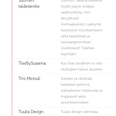
Suomen
Suomen Taidetarvikkeelta
taidetarvike
löydät paljon erilaisia
taidetuotteita, mm.
akryylitussit
kivimaalauksiin, Lasikynät
kauniiseen kirjoittamiseen
sekä laadukkaat ja
kaunispigmenttiset
sivellintussit! Tulehan
käymään!
TiesBySusanna
Kun ihan tavallinen ei riitä-
ekologiset luksus asusteet.
Tmi Minnuli
Suloiset ja värikkäät
kankaiset pehmot,
eläinaiheiset rintaneulat ja
magneetit sekä
sesonkisomisteet.
Tuulia Design
Tuulia design valmistaa