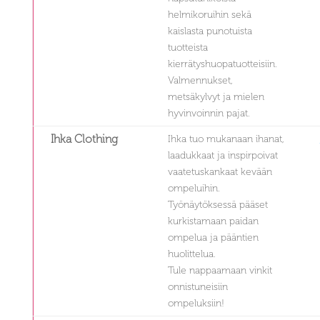
helmikoruihin sekä
kaislasta punotuista
tuotteista
kierrätyshuopatuotteisiin.
Valmennukset,
metsäkylvyt ja mielen
hyvinvoinnin pajat.
Ihka Clothing
Ihka tuo mukanaan ihanat,
laadukkaat ja inspirpoivat
vaatetuskankaat kevään
ompeluihin.
Työnäytöksessä pääset
kurkistamaan paidan
ompelua ja pääntien
huolittelua.
Tule nappaamaan vinkit
onnistuneisiin
ompeluksiin!