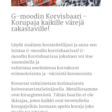
G-moodin Korvisbaari -
Korupaja kaikille värejä
rakastaville!
Löydä sisäinen korutaiteilijasi ja anna sen
loistaa G-moodin korvisbaarissa! G-
moodin Korvisbaarissa jokainen voi itse
suunnitella ja
valmistaa unelmiensa korvakorut
erimuotoisista ja -värisistä korunosista.
Koruosat valmistetaan kotimaisesta
koivuvaneristaSeinäjoella. Metalliosamme
ovat kirurginterästä. Tähän baariin ei ole
ikärajaa, joten kaikki ovat tervetulleita
korupajoihin luomaan upeita koruja joko