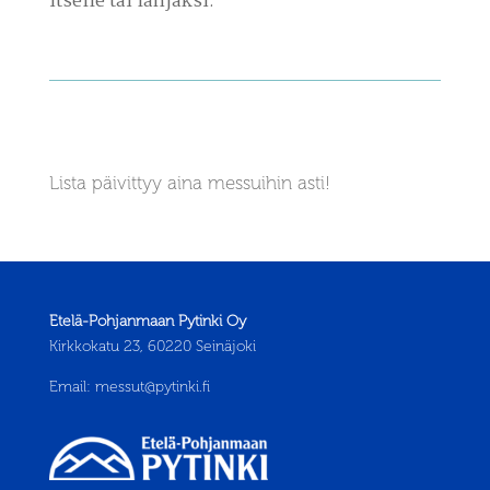
itselle tai lahjaksi.
Lista päivittyy aina messuihin asti!
Etelä-Pohjanmaan Pytinki Oy
Kirkkokatu 23, 60220 Seinäjoki
Email:
messut@pytinki.fi