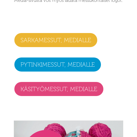
Media-sivuilta voit myös ladata messukohtaiset logot.
SARKAMESSUT, MEDIALLE
PYTINKIMESSUT, MEDIALLE
KÄSITYÖMESSUT, MEDIALLE