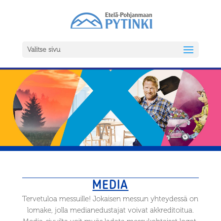
Valitse sivu
MEDIA
Tervetuloa messuille! Jokaisen messun yhteydessä on
lomake, jolla medianedustajat voivat akkreditoitua.