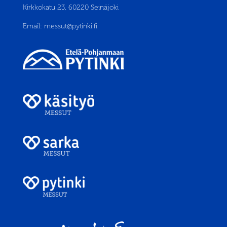
Kirkkokatu 23, 60220 Seinäjoki
Email:
messut@pytinki.fi