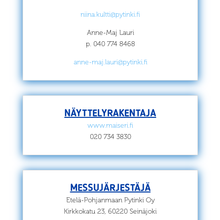
niina.kultti@pytinki.fi
Anne-Maj Lauri
p. 040 774 8468
anne-maj.lauri@pytinki.fi
NÄYTTELYRAKENTAJA
www.maiseri.fi
020 734 3830
MESSUJÄRJESTÄJÄ
Etelä-Pohjanmaan Pytinki Oy
Kirkkokatu 23, 60220 Seinäjoki