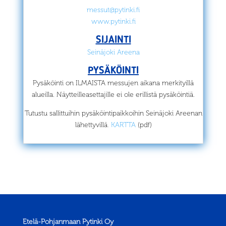
messut@pytinki.fi
www.pytinki.fi
SIJAINTI
Seinäjoki Areena
PYSÄKÖINTI
Pysäköinti on ILMAISTA messujen aikana merkityillä
alueilla. Näytteilleasettajille ei ole erillistä pysäköintiä.
Tutustu sallittuihin pysäköintipaikkoihin Seinäjoki Areenan
lähettyvillä
.
KARTTA
(pdf)
Etelä-Pohjanmaan Pytinki Oy