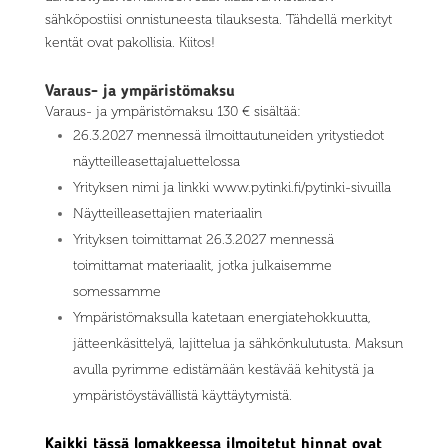
sähköpostiisi onnistuneesta tilauksesta. Tähdellä merkityt
kentät ovat pakollisia. Kiitos!
Varaus- ja ympäristömaksu
Varaus- ja ympäristömaksu 130 € sisältää:
26.3.2027 mennessä ilmoittautuneiden yritystiedot
näytteilleasettajaluettelossa
Yrityksen nimi ja linkki www.pytinki.fi/pytinki-sivuilla
Näytteilleasettajien materiaalin
Yrityksen toimittamat 26.3.2027 mennessä
toimittamat materiaalit, jotka julkaisemme
somessamme
Ympäristömaksulla katetaan energiatehokkuutta,
jätteenkäsittelyä, lajittelua ja sähkönkulutusta. Maksun
avulla pyrimme edistämään kestävää kehitystä ja
ympäristöystävällistä käyttäytymistä.
Kaikki tässä lomakkeessa ilmoitetut hinnat ovat