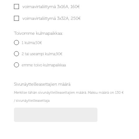
voimavirtaliittymä 3x16A, 160€
voimavirtaliittymä 3x32A, 250€
Toivomme kulmapaikkaa:
1 kulma,50€
2 tai useampi kulma,90€
emme toivo kulmapaikkaa
Sivunäytteilleasettajien määrä
Merkitse tähän sivunäytteilleasettajien määrä. Maksu määrä on 130 €
/ sivunäytteilleasettaja