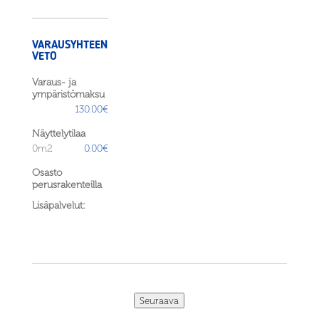
VARAUSYHTEEN
VETO
Varaus- ja
ympäristömaksu
130.00€
Näyttelytilaa
0m2
0.00€
Osasto
perusrakenteilla
Lisäpalvelut:
Seuraava