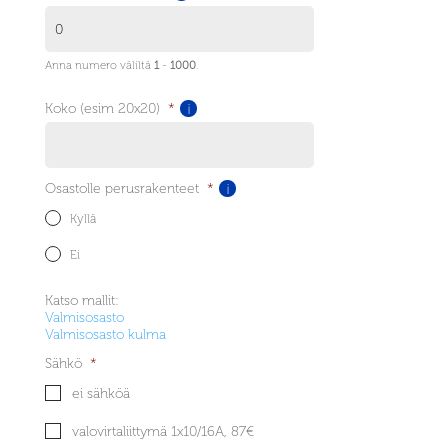
Anna numero väliltä
1
-
1000
.
Koko (esim 20x20)
*
!
Osastolle perusrakenteet
*
!
Kyllä
Ei
Katso mallit:
Valmisosasto
Valmisosasto kulma
Sähkö
*
ei sähköä
valovirtaliittymä 1x10/16A, 87€