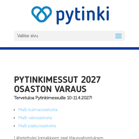
Valitse sivu
PYTINKIMESSUT 2027
OSASTON VARAUS
Tervetuloa Pytinkimessuille 10-11.4.2027!
Malli kulmaosastosta
Malli väliosastosta
Malli päätyosastosta
Lähetettyäsi lomakkeen saat tilausvahvistuksen