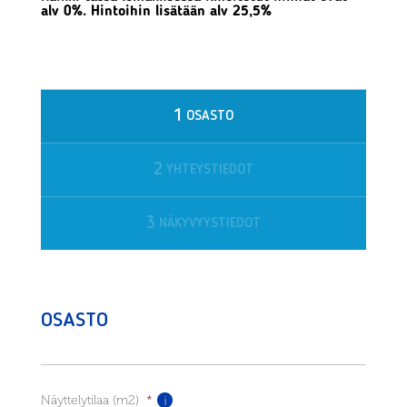
alv 0%. Hintoihin lisätään alv 25,5%
1
OSASTO
2
YHTEYSTIEDOT
3
NÄKYVYYSTIEDOT
OSASTO
Näyttelytilaa (m2)
*
!