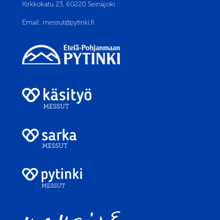
Kirkkokatu 23, 60220 Seinäjoki
Email:
messut@pytinki.fi