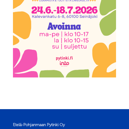
Etelä-Pohjanmaan Pytinki Oy